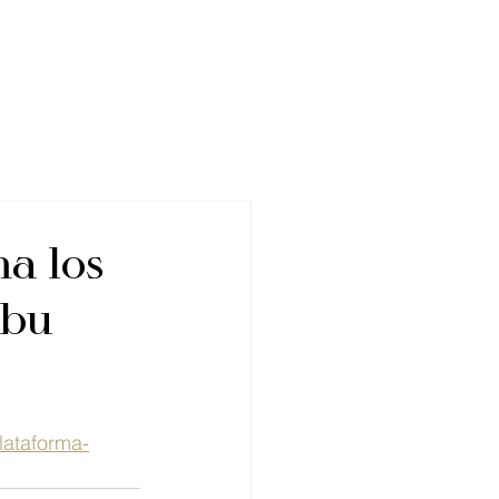
ma los
Abu
lataforma-