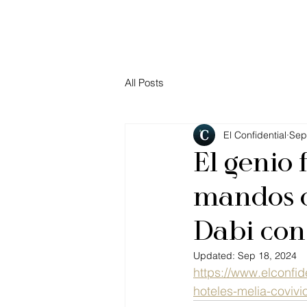
All Posts
El Confidential
Sep
El genio 
mandos d
Dabi con
Updated:
Sep 18, 2024
https://www.elconfid
hoteles-melia-coviv