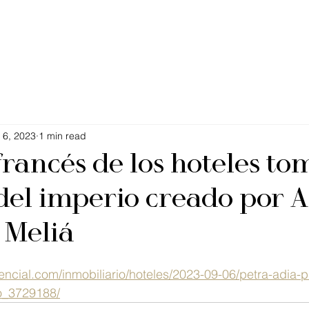
 6, 2023
1 min read
francés de los hoteles to
el imperio creado por 
 Meliá
encial.com/inmobiliario/hoteles/2023-09-06/petra-adia-p
io_3729188/