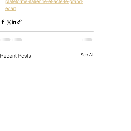
plateforme-italienne-et-acte-le-grand-
ecart
See All
Recent Posts